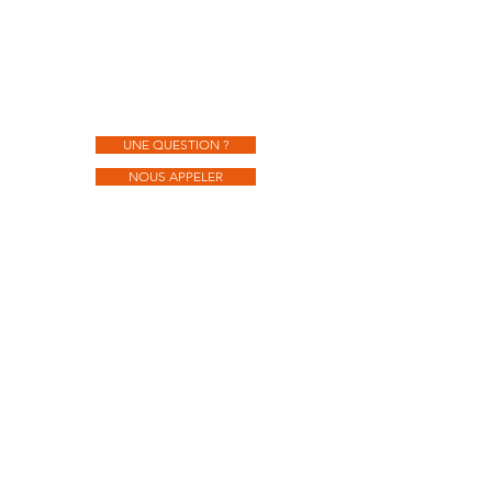
UNE QUESTION ?
NOUS APPELER
Appartement 9
Superficie de 95m²
2 chambres
2ème étage
Prix : €
(hors frais)
UNE QUESTION ?